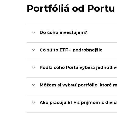
Portfóliá od Portu
Do čoho investujem?
Čo sú to ETF – podrobnejšie
Podľa čoho Portu vyberá jednotli
Môžem si vybrať portfólio, ktoré
Ako pracujú ETF s príjmom z divi