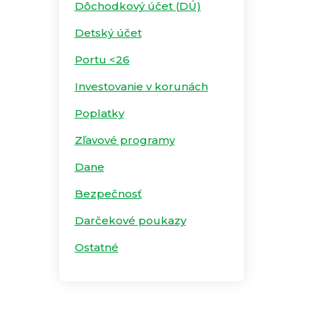
Dôchodkový účet (DÚ)
Detský účet
Portu <26
Investovanie v korunách
Poplatky
Zľavové programy
Dane
Bezpečnosť
Darčekové poukazy
Ostatné