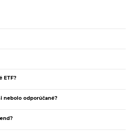
vé ETF?
 mi nebolo odporúčané?
dend?