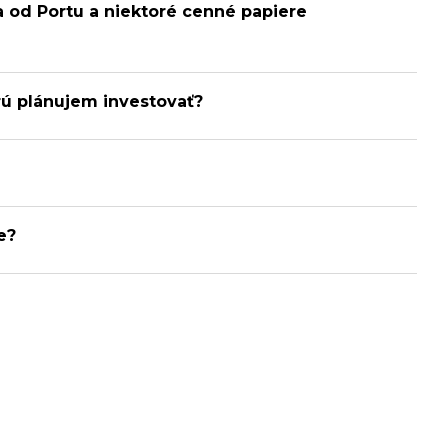
a od Portu a niektoré cenné papiere
rú plánujem investovať?
e?