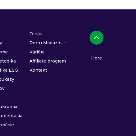
O nás
y
Portu Magazín
jeme
Kariéra
Hore
etodika
Affiliate program
dika ESG
Kontakt
oukazy
ov
súkromia
umentácia
rmácie