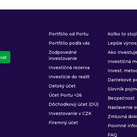
Portfólio od Portu
Koľko to stojí
Portfólio podľa vás
Lepšie výnos
Zodpovedné
Ako investu
rať
investovanie
Investičná m
Investičná rezerva
Invest. meto
Investície do realít
Darčekové p
Detský účet
Slovník pojm
Účet Portu <26
Bezpečnosť
Dôchodkový účet (DÚ)
Nastavenie 
Investovanie v CZK
Zmluvná dok
Firemný účet
Povinné info
FAQ