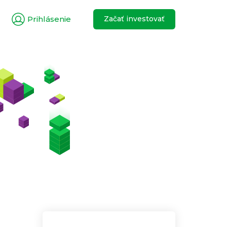
Prihlásenie
Začať investovať