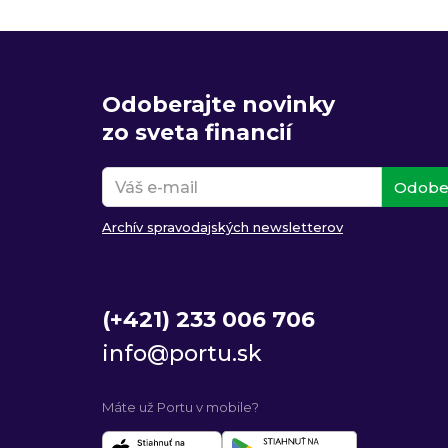
Odoberajte novinky
zo sveta financií
Odobe
Archív spravodajských newsletterov
(+421) 233 006 706
info@portu.sk
Máte už Portu v mobile?