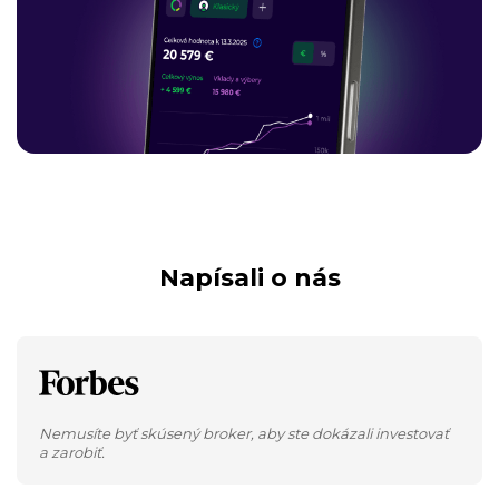
Napísali o nás
Nemusíte byť skúsený broker, aby ste dokázali investovať
a zarobiť.