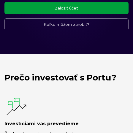
Založiť účet
Koľko môžem zarobiť?
Prečo investovať s Portu?
Investíciami vás prevedieme