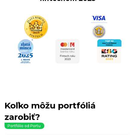
Koľko môžu portfóliá
zarobiť?
Portfólio od Portu