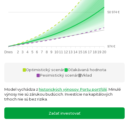
50 974 €
974 €
Dnes
2
3
4
5
6
7
8
9
10
11
12
13
14
15
16
17
18
19
20
Optimistický scenár
Očakávaná hodnota
Pesimistický scenár
Vklad
Model vychádza z
historických výnosov Portu portfólií
. Minulé
výnosy nie sú zárukou budúcich. Investície na kapitálových
trhoch nie sú bez rizika.
Začať investovať