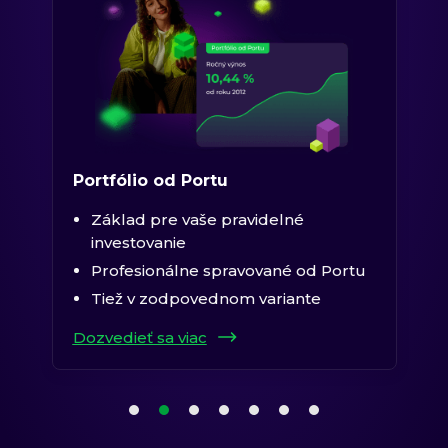
Portfólio od Portu
Základ pre vaše pravidelné
investovanie
Profesionálne spravované od Portu
Tiež v zodpovednom variante
Dozvedieť sa viac
1. položka karuselu
2. položka karuselu
(aktuálna položka)
3. položka karuselu
4. položka karuselu
5. položka karuselu
6. položka karuselu
7. položka karuselu