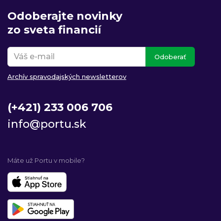
Odoberajte novinky
zo sveta financií
Odoberať
Archív spravodajských newsletterov
(+421) 233 006 706
info@portu.sk
Máte už Portu v mobile?