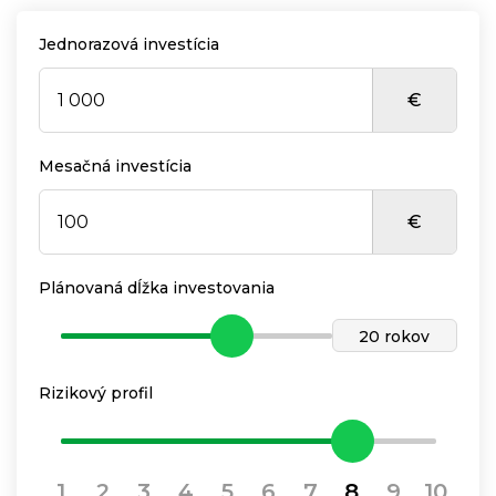
Jednorazová investícia
€
Mesačná investícia
€
Plánovaná dĺžka investovania
20 rokov
Rizikový profil
1
2
3
4
5
6
7
8
9
10