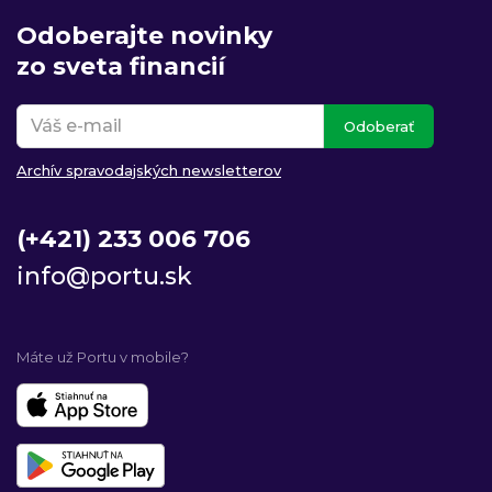
Odoberajte novinky
zo sveta financií
Odoberať
Archív spravodajských newsletterov
(+421) 233 006 706
info@portu.sk
Máte už Portu v mobile?