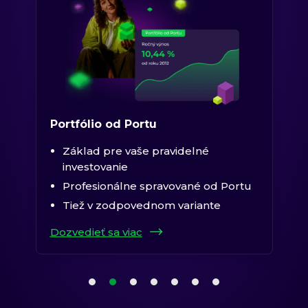
Portfólio od Portu
Základ pre vaše pravidelné
investovanie
Profesionálne spravované od Portu
Tiež v zodpovednom variante
Dozvedieť sa viac
1. položka karuselu
2. položka karuselu
(aktuálna položka)
3. položka karuselu
4. položka karuselu
5. položka karuselu
6. položka karuselu
7. položka karuselu