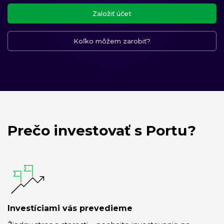
Založiť účet
Koľko môžem zarobiť?
Prečo investovať s Portu?
Investíciami vás prevedieme