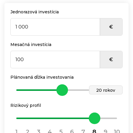
Jednorazová investícia
€
Mesačná investícia
€
Plánovaná dĺžka investovania
20 rokov
Rizikový profil
1
2
3
4
5
6
7
8
9
10