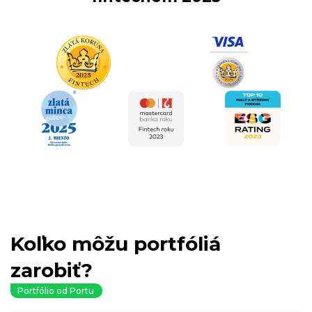
Koľko môžu portfóliá
zarobiť?
Portfólio od Portu