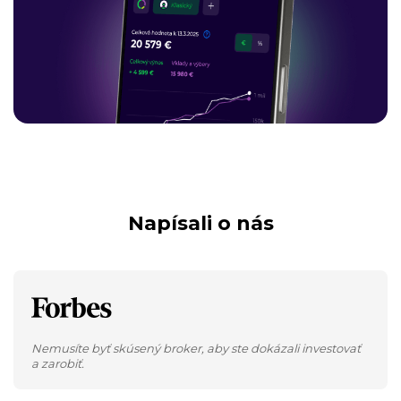
Napísali o nás
Nemusíte byť skúsený broker, aby ste dokázali investovať
a zarobiť.