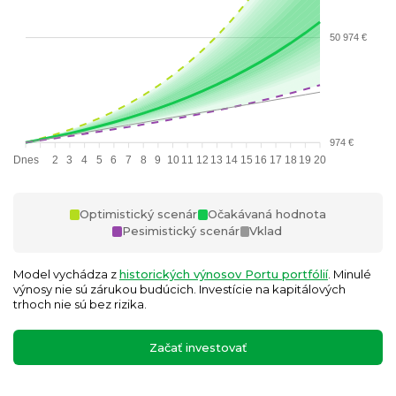
50 974 €
974 €
Dnes
2
3
4
5
6
7
8
9
10
11
12
13
14
15
16
17
18
19
20
Optimistický scenár
Očakávaná hodnota
Pesimistický scenár
Vklad
Model vychádza z
historických výnosov Portu portfólií
. Minulé
výnosy nie sú zárukou budúcich. Investície na kapitálových
trhoch nie sú bez rizika.
Začať investovať